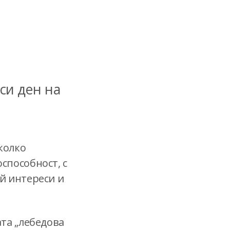
си ден на
колко
способност, с
й интереси и
та „лебедова