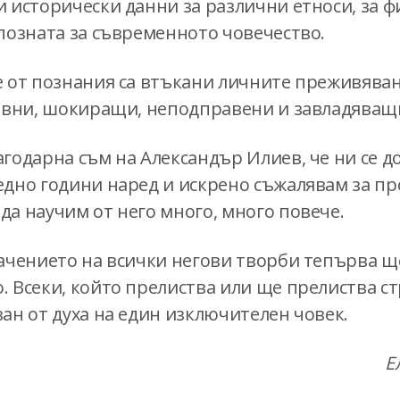
 исторически данни за различни етноси, за ф
позната за съвременното човечество.
е от познания са втъкани личните преживяван
бавни, шокиращи, неподправени и завладяващ
годарна съм на Александър Илиев, че ни се д
едно години наред и искрено съжалявам за п
а научим от него много, много повече.
начението на всички негови творби тепърва щ
. Всеки, който прелиства или ще прелиства с
ан от духа на един изключителен човек.
Е