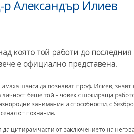
д-р Александър Илиев
над която той работи до последния 
 вече е официално представена.
 имаха шанса да познават проф. Илиев, знаят 
 личност беше той – човек с шокираща работо
азнородни занимания и способности, с безбро
рсенал от познания.
 да цитирам части от заключението на негова